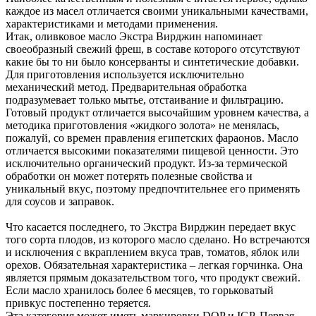
каждое из масел отличается своими уникальными качествами,
характеристиками и методами применения.
Итак, оливковое масло Экстра Вирджин напоминает
своеобразный свежий фреш, в составе которого отсутствуют
какие бы то ни было консерванты и синтетические добавки.
Для приготовления используется исключительно
механический метод. Предварительная обработка
подразумевает только мытье, отстаивание и фильтрацию.
Готовый продукт отличается высочайшим уровнем качества, а
методика приготовления «жидкого золота» не менялась,
пожалуй, со времен правления египетских фараонов. Масло
отличается высокими показателями пищевой ценности. Это
исключительно органический продукт. Из-за термической
обработки он может потерять полезные свойства и
уникальный вкус, поэтому предпочтительнее его применять
для соусов и заправок.
Что касается последнего, то Экстра Вирджин передает вкус
того сорта плодов, из которого масло сделано. Но встречаются
и исключения с вкраплением вкуса трав, томатов, яблок или
орехов. Обязательная характеристика – легкая горчинка. Она
является прямым доказательством того, что продукт свежий.
Если масло хранилось более 6 месяцев, то горьковатый
привкус постепенно теряется.
Эта категория может иметь маркировки DOP и IGP. Первая