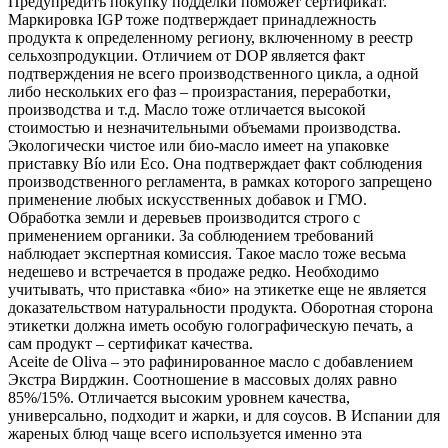
Предупредить покупку подделки поможет сертификат.
Маркировка IGP тоже подтверждает принадлежность
продукта к определенному региону, включенному в реестр
сельхозпродукции. Отличием от DOP является факт
подтверждения не всего производственного цикла, а одной
либо нескольких его фаз – произрастания, переработки,
производства и т.д. Масло тоже отличается высокой
стоимостью и незначительными объемами производства.
Экологически чистое или био-масло имеет на упаковке
приставку Bío или Eco. Она подтверждает факт соблюдения
производственного регламента, в рамках которого запрещено
применение любых искусственных добавок и ГМО.
Обработка земли и деревьев производится строго с
применением органики. За соблюдением требований
наблюдает экспертная комиссия. Такое масло тоже весьма
недешево и встречается в продаже редко. Необходимо
учитывать, что приставка «био» на этикетке еще не является
доказательством натуральности продукта. Оборотная сторона
этикетки должна иметь особую голографическую печать, а
сам продукт – сертификат качества.
Aceite de Oliva – это рафинированное масло с добавлением
Экстра Вирджин. Соотношение в массовых долях равно
85%/15%. Отличается высоким уровнем качества,
универсально, подходит и жарки, и для соусов. В Испании для
жареных блюд чаще всего используется именно эта