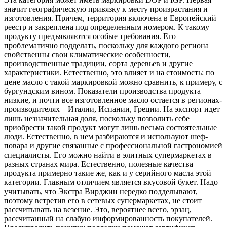
значит географическую привязку к месту произрастания и
изготовления. Причем, территория включена в Европейский
реестр и закреплена под определенным номером. К такому
продукту предъявляются особые требования. Его
проблематично подделать, поскольку для каждого региона
свойственны свои климатические особенности,
производственные традиции, сорта деревьев и другие
характеристики. Естественно, это влияет и на стоимость: по
цене масло с такой маркировкой можно сравнить, к примеру, с
бургундским вином. Показатели производства продукта
низкие, и почти все изготовленное масло остается в регионах-
производителях – Италии, Испании, Греции. На экспорт идет
лишь незначительная доля, поскольку позволить себе
приобрести такой продукт могут лишь весьма состоятельные
люди. Естественно, в нем разбираются и используют шеф-
повара и другие связанные с профессиональной гастрономией
специалисты. Его можно найти в элитных супермаркетах в
разных странах мира. Естественно, полезные качества
продукта примерно такие же, как и у серийного масла этой
категории. Главным отличием является вкусовой букет. Надо
учитывать, что Экстра Вирджин нередко подделывают,
поэтому встретив его в сетевых супермаркетах, не стоит
рассчитывать на везение. Это, вероятнее всего, эрзац,
рассчитанный на слабую информированность покупателей.