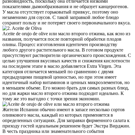
разновидность, поскольку она отличается низкими
показателями дымообразования и не образует канцерогенов.
У масла отсутствует горьковатый привкус, поэтому оно
незаменимо для соусов. С такой заправкой любое блюдо
сохранит пользу и не потеряет своего первоначального вкуса.
Aceite de orujo de olive или масло второго отжима, как ясно из
названия, получается после повторной обработки плодов
оливы. Процесс изготовления идентичен производству
любого другого растительного масла. В готовом продукте
присутствуют растворители органического происхождения. С
целью улучшения вкусовых качеств и снижения кислотности
на последнем этапе в масло добавляется Extra Virgen. Эта
категория отличается меньшей по сравнению с двумя
предыдущими пищевой ценностью, но при этом имеет
идентичный набор витаминов и ценных микроэлементов, но
в меньшем объеме. Его можно брать для самых разных блюд,
но для жарки масло второго отжима подходит идеально. К
тому же это выгодно с точки зрения экономии.
Жители Испании обычно имеют в запасе несколько сортов
оливкового масла, каждый из которых применяется в
определенных ситуациях. Для заправки фирменного салата к
приходу гостей идеальным решением будет Экстра Вирджин.
В честь праздника или знаменательного события