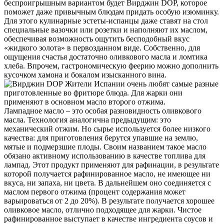
беспроигрышным вариантом будет Вирджин DOP, которое
поможет даже привычным блюдам придать особую изюминку.
Для этого кулинарные эстеты-испанцы даже ставят на стол
специальные вазочки или розетки и наполняют их маслом,
обеспечивая возможность ощутить бесподобный вкус
«жидкого золота» в первозданном виде. Собственно, для
ощущения счастья достаточно оливкового масла и ломтика
хлеба. Впрочем, гастрономическую феерию можно дополнить
кусочком хамона и бокалом изысканного вина.
Жители Испании очень любят самые разные
приготовленные во фритюре блюда. Для жарки они
применяют в основном масло второго отжима.
Лампадное масло – это особая разновидность оливкового
масла. Технология аналогична предыдущим: это
механический отжим. Но сырье используется более низкого
качества: для приготовления берутся упавшие на землю,
мятые и подмерзшие плоды. Своим названием такое масло
обязано активному использованию в качестве топлива для
лампад. Этот продукт применяют для рафинации, в результате
которой получается рафинированное масло, не имеющее ни
вкуса, ни запаха, ни цвета. В дальнейшем оно соединяется с
маслом первого отжима (процент содержания может
варьироваться от 2 до 20%). В результате получается хорошее
оливковое масло, отлично подходящее для жарки. Чистое
рафинированное выступает в качестве ингредиента соусов и