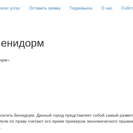
алог услуг
Оставить заявку
Торревьеха
О нас
Собс
 Бенидорм
дорм»
посетить Бенидорм. Данный город представляет собой самый развит
ели по праву считают его ярким примером экономического прыжка
.