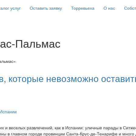
алог услуг
Оставить заявку
Торревьеха
О нас
Собс
Лас-Пальмас
альмас»
в, которые невозможно оставит
 Испании
их и веселых развлечений, как в Испании: уличные парады в Ситже
ны в главном городе провинции Санта-Крус-де-Тенарифе и много 