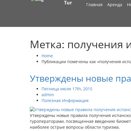
Tur
Главная
Аренда
Н
Метка: получения 
Home
Публикации помечены как «получения исп
Утверждены новые пра
Пятница июля 17th, 2015
admin
Полезная Информация
Утверждены новые правила получения испанской
туроператорами, посвященная введению биометри
наиболее острые вопросы области туризма.