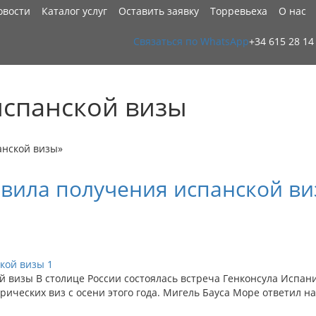
овости
Каталог услуг
Оставить заявку
Торревьеха
О нас
Связаться по WhatsApp
+34 615 28 14
испанской визы
анской визы»
вила получения испанской в
 визы В столице России состоялась встреча Генконсула Испани
ческих виз с осени этого года. Мигель Бауса Море ответил на