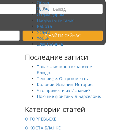
Обмен
Одежда
Отдам даром
Продукты питания
Работа
Услуги
НАЙТИ СЕЙЧАС
Хобби
Электроника
Последние записи
Тапас – истинно испанское
блюдо.
Тенерифе. Остров мечты.
Колонии Испании. История.
Что привезти из Испании?
Поющие фонтаны в Барселоне.
Категории статей
О ТОРРЕВЬЕХЕ
О КОСТА БЛАНКЕ