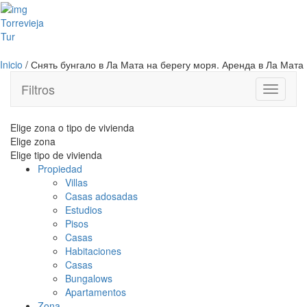
Toggl
Torrevieja
naviga
Tur
Inicio
/ Снять бунгало в Ла Мата на берегу моря. Аренда в Ла Мата
Filtros
Toggle
navigati
Elige zona o tipo de vivienda
Elige zona
Elige tipo de vivienda
Propiedad
Villas
Casas adosadas
Estudios
Pisos
Casas
Habitaciones
Casas
Bungalows
Apartamentos
Zona