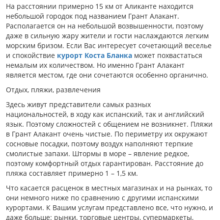
На расстоянии примерно 15 км от Аликанте находится
небольшой городок под названием Грант Алакант.
Располагается он на небольшой возвышенности, поэтому
даже в сильную жару жители и гости наслаждаются легким
морским бризом. Если Вас интересует сочетающий веселье
и спокойствие
курорт Коста Бланка
может похвастаться
немалым их количеством. Но именно Грант Алакант
является местом, где они сочетаются особенно органично.
Отдых, пляжи, развлечения
Здесь живут представители самых разных
национальностей, в ходу как испанский, так и английский
язык. Поэтому сложностей с общением не возникнет. Пляжи
в Грант Алакант очень чистые. По периметру их окружают
сосновые посадки, поэтому воздух наполняют терпкие
смолистые запахи. Штормы в море – явление редкое,
поэтому комфортный отдых гарантирован. Расстояние до
пляжа составляет примерно 1 – 1,5 км.
Что касается расценок в местных магазинах и на рынках, то
они немного ниже по сравнению с другими испанскими
курортами. К Вашим услугам представлено все, что нужно, и
даже больше: рынки, торговые центры, супермаркеты,