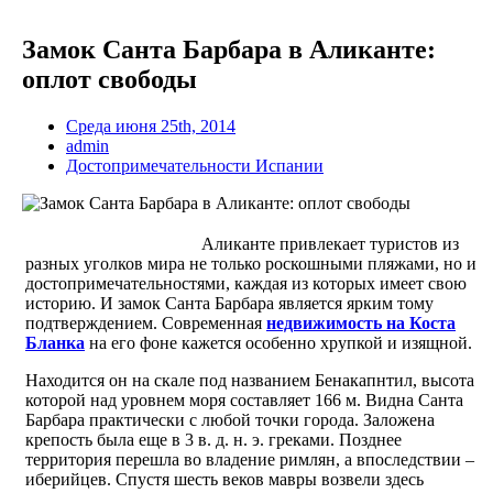
Замок Санта Барбара в Аликанте:
оплот свободы
Среда июня 25th, 2014
admin
Достопримечательности Испании
Аликанте привлекает туристов из
разных уголков мира не только роскошными пляжами, но и
достопримечательностями, каждая из которых имеет свою
историю. И замок Санта Барбара является ярким тому
подтверждением. Современная
недвижимость на Коста
Бланка
на его фоне кажется особенно хрупкой и изящной.
Находится он на скале под названием Бенакапнтил, высота
которой над уровнем моря составляет 166 м. Видна Санта
Барбара практически с любой точки города. Заложена
крепость была еще в 3 в. д. н. э. греками. Позднее
территория перешла во владение римлян, а впоследствии –
иберийцев. Спустя шесть веков мавры возвели здесь