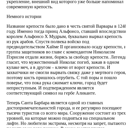
укрепление, внешний вид которого уже больше напоминал
современную крепость.
Немного истории
Название крепости было дано в честь святой Варвары в 1248
году. Именно тогда принц Альфонсо, ставший впоследствии
королем Альфонсо X Мудрым, буквально вырвал крепость
из рук арабов. Спустя полвека войско под
предводительством Хайме II организовало осаду крепости, и
группа защитников во главе с комендантом Николасом
Пэрисом отдали жизни, борясь за свободу крепости. Легенда
гласит, что мужественный Николас погиб, зажав в одном
кулаке меч, а в другом – ключи от ворот крепости. И
захватчики не смогли вырвать связку даже у мертвого героя,
поэтому кисть пришлось отрубить. С той поры и пошло
поверье, что пока рука сжимает ключи, город будет
неприступным. И подтверждением является
соответствующий символ на гербе Аликанте.
Теперь Санта Барбара является одной из главных
достопримечательностей города, и ее регулярно посещают
тысячи туристов со всего мира. Сооружение состоит из трех
уровней, на которые можно подняться на специальном
лифте. Но любители экстрима, несмотря на запрет, пытаются