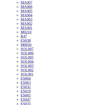
MA007
MA006
MA005
MA004
MA003
MA002
MA001
М0210
R47
ES038
М0026
SOL007
SOL006
SOL005
SOL004
SOL003
SOL002
SOL001
ES064
ES063
ES032
ES019
ES065
ES047
ES035