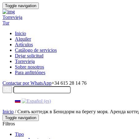
Toggle navigation
Torrevieja
Tur
Inicio
Alquiler
Artículos
Catálogo de servicios
Dejar solicitud
Torrevieja
Sobre nosotros
Para anfitriónes
Contactar por WhatsApp
+34 615 28 14 76
Inicio
/ Снять коттедж в Бенидорм на берегу моря. Аренда котте
Toggle navigation
Filtros
Tipo