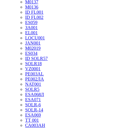
М0137
М0136
ID FL001
ID FL002
ES059
ЗА001
EL001
LOCU001
JAN001
М02019
ES034
ID SOLR57
SOLR18
VZ0001
РЕ003АL
PE002ЛА
NAT001
SOLR5
ESA068Л
ESA071
SOLR-6
SOLR-14
ESA069
TT 001
СА003АН