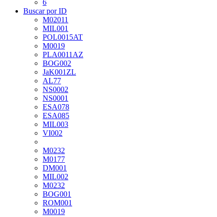
6
Buscar por ID
M02011
MIL001
POL0015AT
M0019
PLA0011AZ
BOG002
JaK001ZL
AL77
NS0002
NS0001
ESA078
ESA085
MIL003
VI002
М0232
М0177
DM001
MIL002
M0232
BOG001
ROM001
М0019