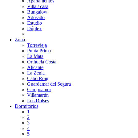
Apartamentos
Villa / casa
Bungalow
Adosado
Estudio
Dúplex
Zona
Torrevieja
Punta Prima
La Mata
Orihuela Costa
Alicante
La Zenia
Cabo Roig
Guardamar del Segura
Campoamor
Villamartín
Los Dolses
Dormitorios
1
2
3
4
5