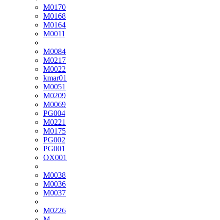
M0170
M0168
M0164
M0011
M0084
M0217
M0022
kmar01
M0051
M0209
M0069
PG004
M0221
M0175
PG002
PG001
OX001
M0038
M0036
M0037
M0226
M