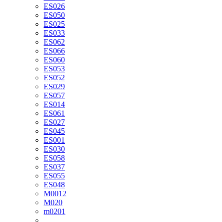
ES026
ES050
ES025
ES033
ES062
ES066
ES060
ES053
ES052
ES029
ES057
ES014
ES061
ES027
ES045
ES001
ES030
ES058
ES037
ES055
ES048
M0012
M020
m0201