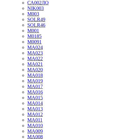
СА002ЛО
NIK003
М003
SOLR49
SOLR46
М001
М0185
М0091
MA024
MA023
MA022
MA021
MA020
MA018
MA019
MA017
MA016
MA015
MA014
MA013
MA012
MA011
MA010
MA009
MA008