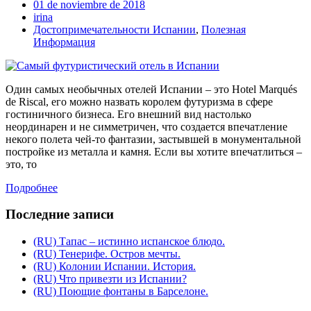
01 de noviembre de 2018
irina
Достопримечательности Испании
,
Полезная
Информация
Один самых необычных отелей Испании – это Hotel Marqués
de Riscal, его можно назвать королем футуризма в сфере
гостиничного бизнеса. Его внешний вид настолько
неординарен и не симметричен, что создается впечатление
некого полета чей-то фантазии, застывшей в монументальной
постройке из металла и камня. Если вы хотите впечатлиться –
это, то
Подробнее
Последние записи
(RU) Тапас – истинно испанское блюдо.
(RU) Тенерифе. Остров мечты.
(RU) Колонии Испании. История.
(RU) Что привезти из Испании?
(RU) Поющие фонтаны в Барселоне.