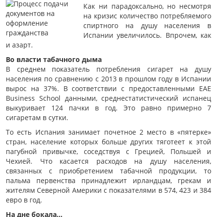
Как ни парадоксально, но несмотря
на кризис количество потребляемого
спиртного на душу населения в
Испании увеличилось. Впрочем, как
и азарт.
Во власти табачного дыма
В среднем показатель потребления сигарет на душу
населения по сравнению с 2013 в прошлом году в Испании
вырос на 37%. В соответствии с предоставленными EAE
Business School данными, среднестатистический испанец
выкуривает 124 пачки в год. Это равно примерно 7
сигаретам в сутки.
То есть Испания занимает почетное 2 место в «пятерке»
стран, население которых больше других тяготеет к этой
пагубной привычке, соседствуя с Грецией, Польшей и
Чехией. Что касается расходов на душу населения,
связанных с приобретением табачной продукции, то
пальма первенства принадлежит ирландцам, грекам и
жителям Северной Америки с показателями в 574, 423 и 384
евро в год.
На дне бокала…