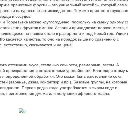
яркие оранжевые фрукты – это уникальный коктейль, который сама
ералов и натуральных антиоксидантов. Помимо приятного вкуса ап
ердца и сосудов.
и Торревьехе можно круглогодично, поскольку на смену одному с
поставок этих фруктов именно Испании принадлежит первое место, т
являющихся на нашем столе в разгар лета и под Новый год. Удиви
то касается качества, то оно на порядок выше по сравнению с
, естественно, сказывается и на цене.
уга оттенками вкуса, степенью сочности, размерами, весом. А
ией произрастания и показателями урожайности. Благодаря этому 
ля определенной обработки. Это может быть изготовление сока,
стей (варенье, джем, конфитюр и пр.). Базовые группы, на которые
новидности. Первая редко когда употребляется в сыром виде и
ия, приготовления джема или получения эфирного масла.