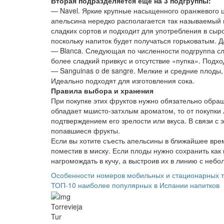
Вторая подразделяется еще на 3 подгруппы:
— Navel. Яркие крупные насыщенного оранжевого цв
апельсина нередко располагается так называемый п
сладких сортов и подходит для употребления в сыр
поскольку напиток будет получаться горьковатым. 
— Blanca. Следующая по численности подгруппа с
более сладкий привкус и отсутствие «пупка». Подхо
— Sanguinas o de sangre. Мелкие и средние плоды
Идеально подходят для изготовления сока.
Правила выбора и хранения
При покупке этих фруктов нужно обязательно обращ
обладает мшисто-затхлым ароматом, то от покупки 
подтверждением его зрелости или вкуса. В связи с 
попавшиеся фрукты.
Если вы хотите съесть апельсины в ближайшее врем
поместив в миску. Если плоды нужно сохранить как 
нагромождать в кучу, а выстроив их в линию с неб
Особенности номеров мобильных и стационарных 
ТОП-10 наиболее популярных в Испании напитков
Torrevieja
Tur