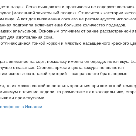
ета плоды. Легко очищаются и практически не содержат косточек.
упок (маленький зачаточный плодик). Относится к категории кисло
ом виде. А вот для выжимания сока его не рекомендуется использов
Данная подгруппа включает еще большое количество подвидов.
ладких апельсинов. Основным отличием от ранее рассмотренной я
дит для изготовления сока.
, отличающиеся тонкой коркой и мякотью насыщенного красного цв
ать внимание на сорт, поскольку именно он определяется вкус. Ес
лучше отказаться. Степень яркости цвета кожуры не является
этим использовать такой критерий – все равно что брать первые
я, то их можно спокойно оставить храниться при комнатной темпе
минимум в течение недели, то разместите их в холодильнике, стар
ольшими промежутками.
телефонов в Испании