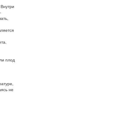
 Внутри
-
ать,
вляется
ета.
ли плод
ратуре,
аясь не