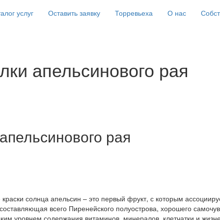
алог услуг
Оставить заявку
Торревьеха
О нас
Собс
олки апельсинового рая
 апельсинового рая
 краски солнца апельсин – это первый фрукт, с которым ассоцииру
составляющая всего Пиренейского полуострова, хорошего самочув
оким уровнем содержания витаминов, минералов, клетчатки и жизн