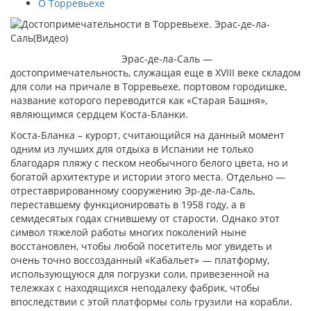
О Торревьехе
Эрас-де-ла-Саль —
достопримечательность, служащая еще в XVIII веке складом
для соли на причале в Торревьехе, портовом городишке,
название которого переводится как «Старая Башня»,
являющимся сердцем Коста-Бланки.
Коста-Бланка – курорт, считающийся на данный момент
одним из лучших для отдыха в Испании не только
благодаря пляжу с песком необычного белого цвета, но и
богатой архитектуре и истории этого места. Отдельно —
отреставрированному сооружению Эр-де-ла-Саль,
переставшему функционировать в 1958 году, а в
семидесятых годах сгнившему от старости. Однако этот
символ тяжелой работы многих поколений ныне
восстановлен, чтобы любой посетитель мог увидеть и
очень точно воссозданный «Кабальет» — платформу,
использующуюся для погрузки соли, привезенной на
тележках с находящихся неподалеку фабрик, чтобы
впоследствии с этой платформы соль грузили на корабли.