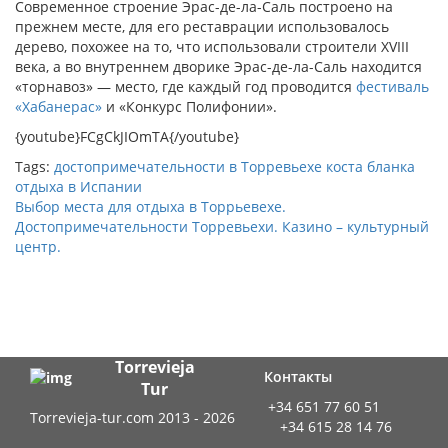
Современное строение Эрас-де-ла-Саль построено на
прежнем месте, для его реставрации использовалось
дерево, похожее на то, что использовали строители XVIII
века, а во внутреннем дворике Эрас-де-ла-Саль находится
«торнавоз» — место, где каждый год проводится
фестиваль
«Хабанерас»
и «Конкурс Полифонии».
{youtube}FCgCkJIOmTA{/youtube}
Tags:
достопримечательности в Торревьехе
коста бланка
отдыха в Испании
Выбор места для отдыха в Торрьевехе.
Достопримечательности Торревьехи. Казино – культурный
центр.
Torrevieja
Контакты
Tur
+34 651 77 60 51
Torrevieja-tur.com 2013 - 2026
+34 615 28 14 76