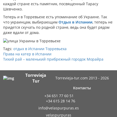
каждой стране есть памятник, посвященный Тарасу
Шевченко.
Теперь и в Торревьехе есть упоминание об Украине. Так
что украинцам, выбирающим
Отдых в Испании
, теперь не
придется скучать по родной стране, ведь она будет рядом
даже вдали от дома.
Tags:
отдых в Испании
Торревьеха
Права на катер в Испании
Тихий рай – маленький прибрежный городок Морайра
Torrevieja
Torrevieja-tur.com 2013 - 2026
Tur
Контакты
+34 651 77 60 51
+34 615 28 14 76
info@velaspurpuras.es
velaspurpuras