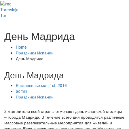
Toggl
Torrevieja
naviga
Tur
День Мадрида
Home
Праздники Испании
День Мадрида
День Мадрида
Воскресенье мая 1st, 2016
admin
Праздники Испании
2 мая жители всей страны отмечают день испанской столицы
– города Мадрида. В течение всего дня проводятся различные
массовые развлекательные мероприятия для жителей и
туристов. Если в ваши планы входит посещение Мадрида, то