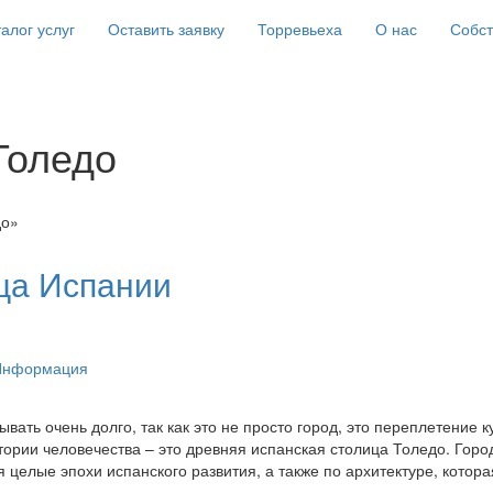
алог услуг
Оставить заявку
Торревьеха
О нас
Собс
Толедо
до»
ца Испании
Информация
ать очень долго, так как это не просто город, это переплетение к
ории человечества – это древняя испанская столица Толедо. Горо
елые эпохи испанского развития, а также по архитектуре, котора