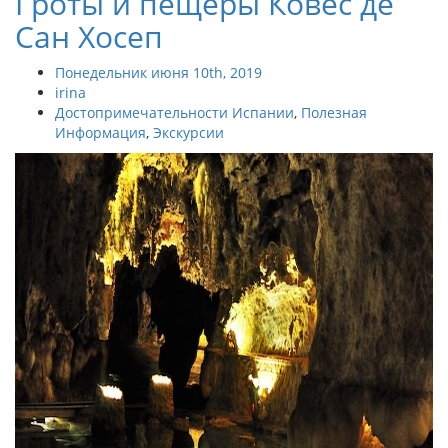
Гроты и пещеры Ковес де
Сан Хосеп
Понедельник июня 10th, 2019
irina
Достопримечательности Испании
,
Полезная
Информация
,
Экскурсии