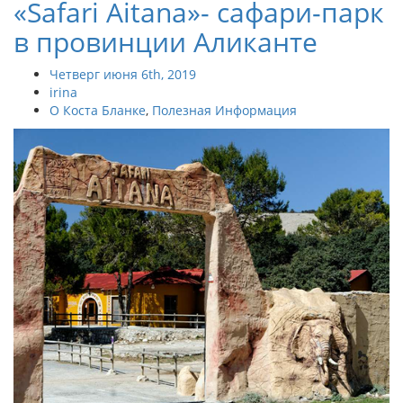
«Safari Aitana»- сафари-парк
в провинции Аликанте
Четверг июня 6th, 2019
irina
О Коста Бланке
,
Полезная Информация