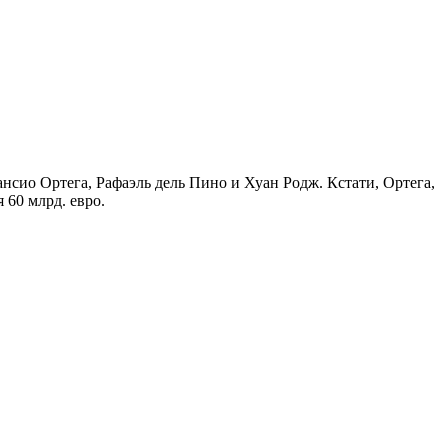
нсио Ортега, Рафаэль дель Пино и Хуан Родж. Кстати, Ортега,
 60 млрд. евро.