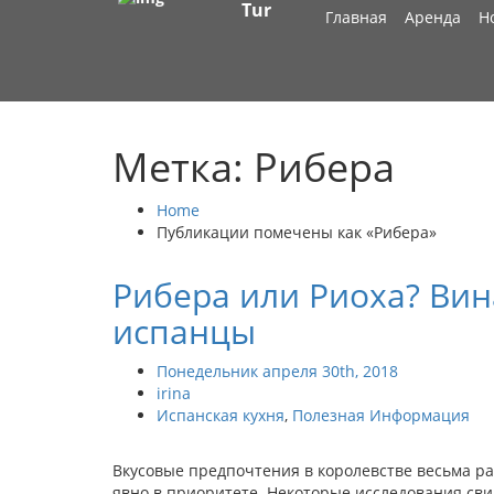
Tur
Главная
Аренда
Н
Метка: Рибера
Home
Публикации помечены как «Рибера»
Рибера или Риоха? Вин
испанцы
Понедельник апреля 30th, 2018
irina
Испанская кухня
,
Полезная Информация
Вкусовые предпочтения в королевстве весьма ра
явно в приоритете. Некоторые исследования сви