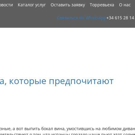
овости
Каталог услуг
Оставить заявку
Торревьеха
О нас
Связаться по WhatsApp
+34 615 28 14
а, которые предпочитают
зные, а вот выпить бокал вина, умостившись на любимом диван
детельствуют о том, что испанцы гораздо чаще пьют этот сол