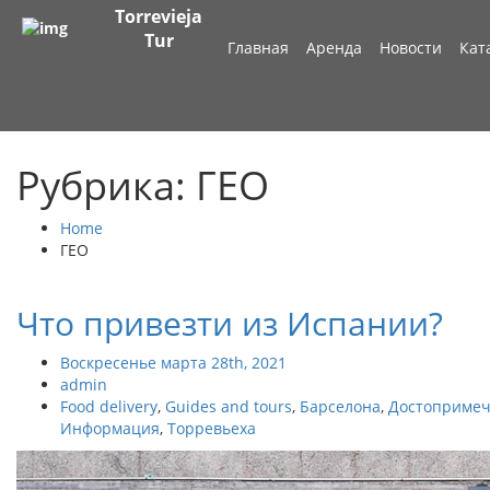
Torrevieja
Tur
Главная
Аренда
Новости
Кат
Рубрика: ГЕО
Home
ГЕО
Что привезти из Испании?
Воскресенье марта 28th, 2021
admin
Food delivery
,
Guides and tours
,
Барселона
,
Достопримеч
Информация
,
Торревьеха