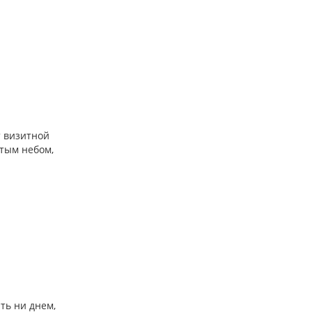
т визитной
ытым небом,
ть ни днем,