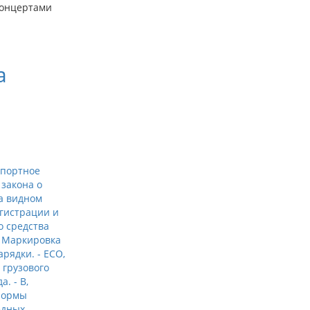
концертами
а