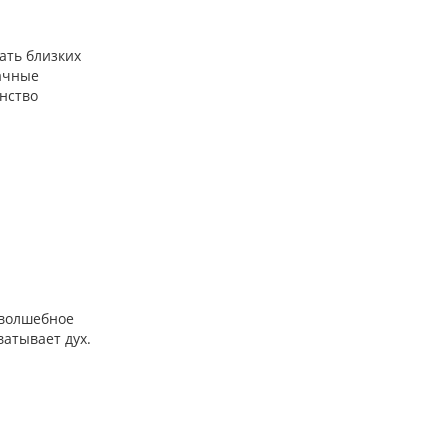
ать близких
дачные
нство
 волшебное
атывает дух.