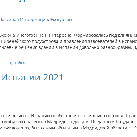
Полезная Информация
,
Экскурсии
лько она многогранна и интересна. Формировалась под влияни
 Пиренейского полуострова и правления завоевателей в испан
тилевые решения зданий в Испании довольно разнообразны. Зд
Подробнее
 Испании 2021
торые регионы Испании необычно интенсивный снегопад. Прав
томобилей спасены в Мадриде за два дня.По данным Государст
м «Филомена», был самым обильным в Мадридской области с 197