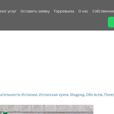
алог услуг
Оставить заявку
Торревьеха
О нас
Собственни
ательности Испании
,
Испанская кухня
,
Мадрид
,
Обо всем
,
Поле