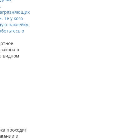
ортное
 закона о
а видном
вка проходит
овании и