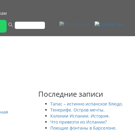
кам
Последние записи
Тапас – истинно испанское блюдо.
Тенерифе. Остров мечты.
зная
Колонии Испании. История.
Что привезти из Испании?
Поющие фонтаны в Барселоне.