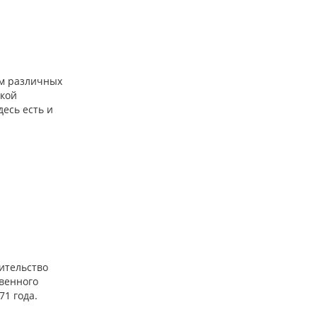
ем различных
ской
есь есть и
ительство
венного
1 года.