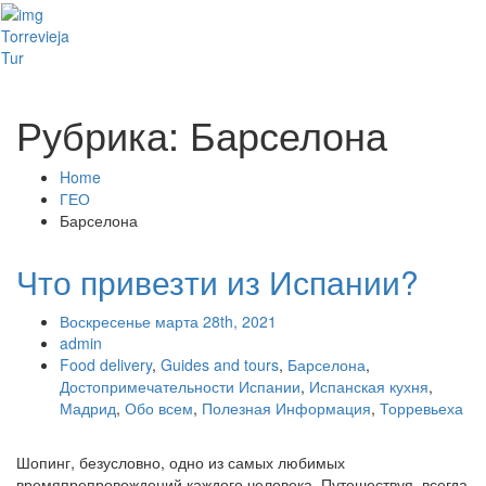
Toggl
Torrevieja
naviga
Tur
Рубрика: Барселона
Home
ГЕО
Барселона
Что привезти из Испании?
Воскресенье марта 28th, 2021
admin
Food delivery
,
Guides and tours
,
Барселона
,
Достопримечательности Испании
,
Испанская кухня
,
Мадрид
,
Обо всем
,
Полезная Информация
,
Торревьеха
Шопинг, безусловно, одно из самых любимых
времяпрепровождений каждого человека. Путешествуя, всегда