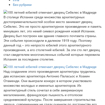
Без рубрики
В столице Испании среди множества архитектурных
достопримечательностей особое место занимает дворец
Сибелес. Это не просто архитектурное произведение и память
минувших лет, это некий символ рождения новой Испании.
Дворец был построен как здание главного почтамта страны.
Эти события происходили в далеком 1919 году. Поэтому
данный год – это непросто юбилей этого архитектурного
произведения, а его столетний юбилей. За эти сто лет дворец
стал свидетелем многочисленных событий которые пережила
Испания за последнее столетие.
Над созданием этого произведения архитектуры трудились
два испанских архитектора Антонио Паласьос и Хоакин
Отаменди. Они выиграли конкурс в котором участвовало
множество молодых и именитых архитекторов. Их
архитектурный стиль сочетал в себе американскую
мегаломанию, французскую пышность и отголоски
средневековой культуры. После завершения строительства
дворца, современники не сразу оценили по достоинству его