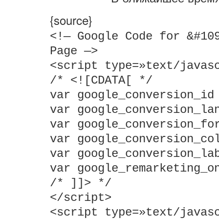
{source}
<
!— Google Code for &#10
Page —
>
<
script type=»text/javas
/*
<
![CDATA[ */
var google_conversion_id
var google_conversion_la
var google_conversion_fo
var google_conversion_co
var google_conversion_la
var google_remarketing_o
/* ]]
>
*/
<
/script
>
<
script type=»text/javas