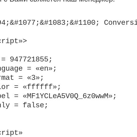
94;&#1077;&#1083;&#1100; Convers
cript»
>
 = 947721855;
nguage = «en»;
rmat = «3»;
lor = «ffffff»;
bel = «MF1YCLeA5V0Q_6z0wwM»;
nly = false;
cript»