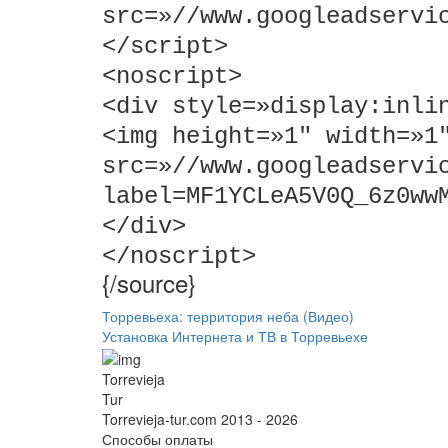
src=»//www.googleadservi
<
/script
>
<
noscript
>
<
div style=»display:inli
<
img height=»1″ width=»1
src=»//www.googleadservi
label=MF1YCLeA5V0Q_6z0ww
<
/div
>
<
/noscript
>
{/source}
Торревьеха: территория неба (Видео)
Установка Интернета и ТВ в Торревьехе
Torrevieja
Tur
Torrevieja-tur.com 2013 - 2026
Способы оплаты