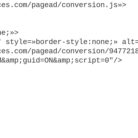
ces.com/pagead/conversion.js»
>
ne;»
>
″ style=»border-style:none;» alt
ces.com/pagead/conversion/947721
M&amp;guid=ON&amp;script=0″/
>