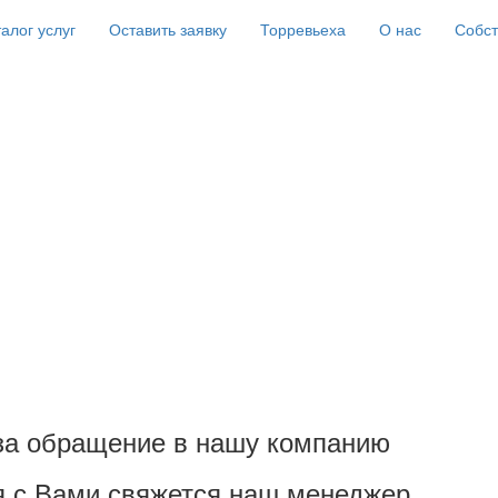
алог услуг
Оставить заявку
Торревьеха
О нас
Собс
за обращение в нашу компанию
 с Вами свяжется наш менеджер.