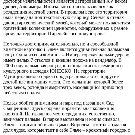
достопримечательностей является датированный XV веком
дворец Альтамира. Изначально он использовался как
резиденция местной знати. В прошлом веке его территория
была передана под текстильную фабрику. Сейчас в стенах
дворца археологический музей, который может похвастаться
богатейшей коллекцией ценностей, обнаруженных в разное
время на территории Пиренейского полуострова.
Не только достопримечательностью, но и своеобразной
визитной карточкой Эльче является удивительная пальмовая
роща. Одна из ее изюминок – Императорская пальма: дерево
имеет целых 7 стволов и внешне похоже на канделябр. В
2000 году пальмовая роща дополнила список всемирного
культурного наследия ЮНЕСКО. На территории
Муниципального парка города располагаются и другие
достойные внимания места. Это мельница, которой более
трех веков, ротонда и амфитеатр, находящийся прямо под
небесным сводом.
Нельзя обойти вниманием и парк под названием Сад
Священника. Здесь собрана поразительная коллекция
растений. Центральное место среди них, естественно,
занимают пальмы. В парке выставлена и копия символа
Эльче – описанной выше Дамы. Впрочем, это только малая
доля чудес, которые таит в себе Эльче – крохотный городок с