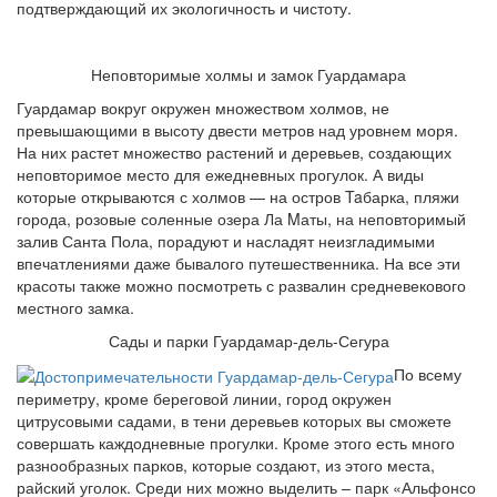
подтверждающий их экологичность и чистоту.
Неповторимые холмы и замок Гуардамара
Гуардамар вокруг окружен множеством холмов, не
превышающими в высоту двести метров над уровнем моря.
На них растет множество растений и деревьев, создающих
неповторимое место для ежедневных прогулок. А виды
которые открываются с холмов — на остров Taбарка, пляжи
города, розовые соленные озера Ла Mаты, на неповторимый
залив Санта Пола, порадуют и насладят неизгладимыми
впечатлениями даже бывалого путешественника. На все эти
красоты также можно посмотреть с развалин средневекового
местного замка.
Сады и парки Гуардамар-дель-Сегура
По всему
периметру, кроме береговой линии, город окружен
цитрусовыми садами, в тени деревьев которых вы сможете
совершать каждодневные прогулки. Кроме этого есть много
разнообразных парков, которые создают, из этого места,
райский уголок. Среди них можно выделить – парк «Альфонсо