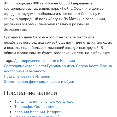
XIII», площадью 800 га и более 600000 деревьев и
кустарников разных видов; парк «Pейна София» в центре
города, с прудами, лебедями и множеством белок; ну и
конечно природный парк «Лагуны Ла Mаты», с соленными,
розовыми озерами, лечебной грязью и розовыми
фламингами.
Гуардамар дель Сегура – это прекрасное место для
незабываемого отдыха семьей с детьми, для отдыха молодых
и пожилых пар, больших компаний закадычных друзей. В
общем скучно вам не будет, развлечения есть на любой вкус.
Tags:
Достопримечательности в Испании
Достопримечательности Гуардамар дель Сегура
Коста Бланка
достопримечательности
Права человека в Испании
Эльче – город финиковых пальм и обуви
Последние записи
Тапас – истинно испанское блюдо.
Тенерифе. Остров мечты.
Колонии Испании. История.
Что привезти из Испании?