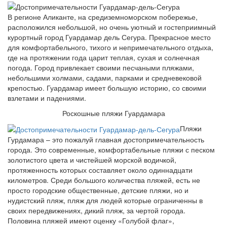
В регионе Аликанте, на средиземноморском побережье,
расположился небольшой, но очень уютный и гостеприимный
курортный город Гуардамар дель Сегура. Прекрасное место
для комфортабельного, тихого и непримечательного отдыха,
где на протяжении года царит теплая, сухая и солнечная
погода. Город привлекает своими песчаными пляжами,
небольшими холмами, садами, парками и средневековой
крепостью. Гуардамар имеет большую историю, со своими
взлетами и падениями.
Роскошные пляжи Гуардамара
Пляжи
Гурдамара – это пожалуй главная достопримечательность
города. Это современные, комфортабельные пляжи с песком
золотистого цвета и чистейшей морской водичкой,
протяженность которых составляет около одиннадцати
километров. Среди большого количества пляжей, есть не
просто городские общественные, детские пляжи, но и
нудистский пляж, пляж для людей которые ограниченны в
своих передвижениях, дикий пляж, за чертой города.
Половина пляжей имеют оценку «Голубой флаг»,