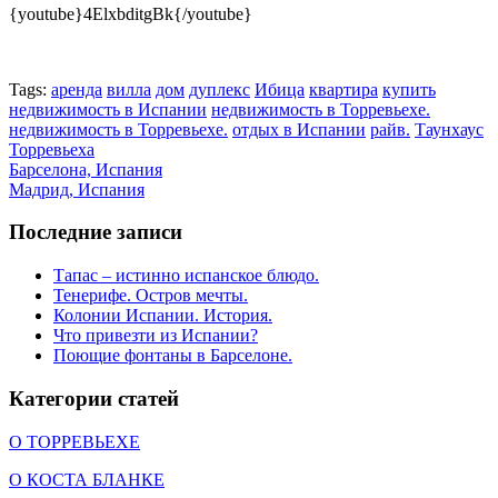
{youtube}4ElxbditgBk{/youtube}
Tags:
аренда
вилла
дом
дуплекс
Ибица
квартира
купить
недвижимость в Испании
недвижимость в Торревьехе.
недвижимость в Торревьехе.
отдых в Испании
райв.
Таунхаус
Торревьеха
Барселона, Испания
Мадрид, Испания
Последние записи
Тапас – истинно испанское блюдо.
Тенерифе. Остров мечты.
Колонии Испании. История.
Что привезти из Испании?
Поющие фонтаны в Барселоне.
Категории статей
О ТОРРЕВЬЕХЕ
О КОСТА БЛАНКЕ