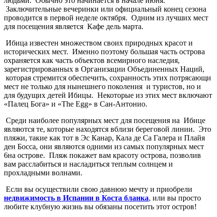
людьми. Обычно это начинается в начале июня.
Заключительные вечеринки или официальный конец сезона
проводится в первой неделе октября. Одним из лучших мест
для посещения является Кафе дель марта.
Ибица известен множеством своих природных красот и
исторических мест. Именно поэтому большая часть острова
охраняется как часть объектов всемирного наследия,
зарегистрированных в Организации Объединенных Наций,
которая стремится обеспечить, сохранность этих потрясающи
мест не только для нынешнего поколения и туристов, но и
для будущих детей Ибицы. Некоторые из этих мест включают
«Палец Бога» и «The Egg» в Сан-Антонио.
Среди наиболее популярных мест для посещения на Ибице
являются те, которые находятся вблизи береговой линии. Это
пляжи, такие как тот в Эс Канар, Кала де Са Галера и Плайя
ден Босса, они являются одними из самых популярных мест
6на острове. Пляж покажет вам красоту острова, позволив
вам расслабиться и насладиться теплым солнцем и
прохладными волнами.
Если вы осуществили свою давнюю мечту и приобрели
недвижимость в Испании в Коста бланка
, или вы просто
любите клубную жизнь вы обязаны посетить этот остров!