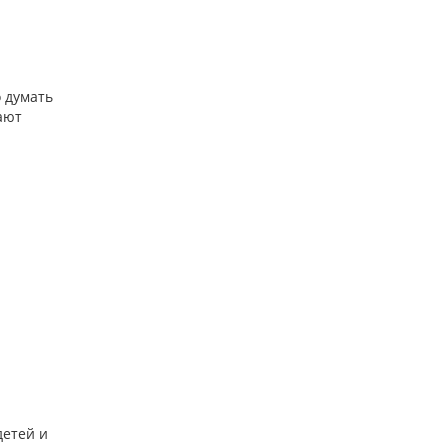
о думать
ают
детей и