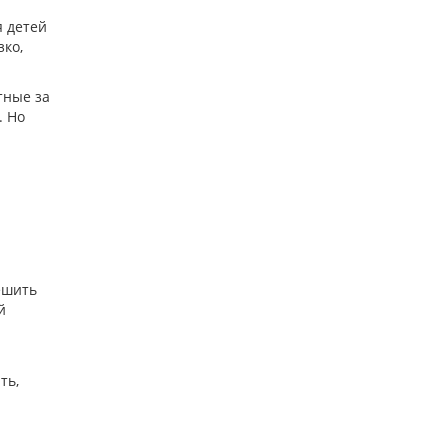
я детей
зко,
тные за
. Но
ешить
й
ть,