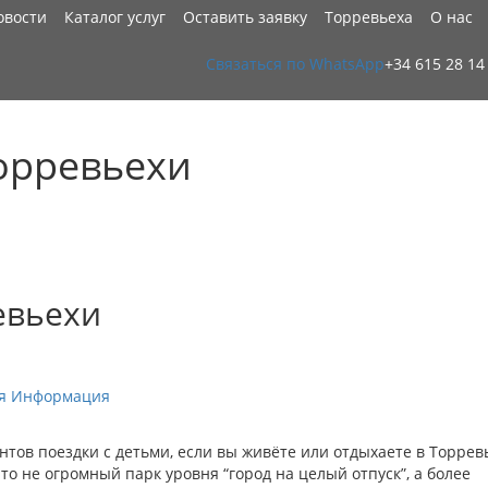
овости
Каталог услуг
Оставить заявку
Торревьеха
О нас
Связаться по WhatsApp
+34 615 28 14
 Торревьехи
ревьехи
я Информация
антов поездки с детьми, если вы живёте или отдыхаете в Торрев
то не огромный парк уровня “город на целый отпуск”, а более