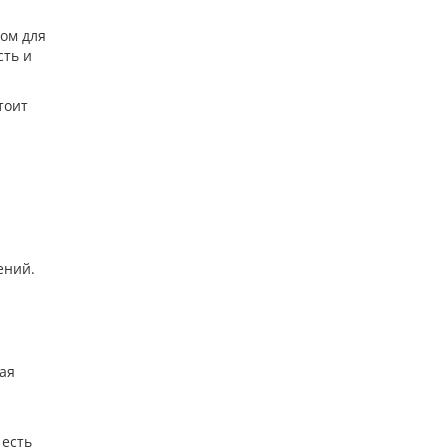
том для
сть и
тоит
ений.
ная
есть