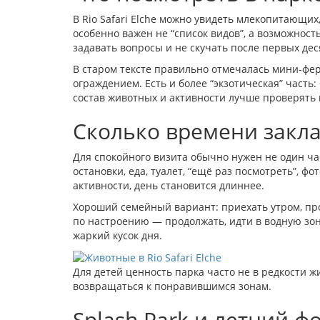
В Rio Safari Elche можно увидеть млекопитающи
особенно важен не “список видов”, а возможност
задавать вопросы и не скучать после первых дес
В старом тексте правильно отмечалась мини-фер
ограждением. Есть и более “экзотическая” часть
состав животных и активности лучше проверять н
Сколько времени закл
Для спокойного визита обычно нужен не один час
остановки, еда, туалет, “ещё раз посмотреть”, фот
активности, день становится длиннее.
Хороший семейный вариант: приехать утром, пр
по настроению — продолжать, идти в водную зо
жаркий кусок дня.
Для детей ценность парка часто не в редкости жи
возвращаться к понравившимся зонам.
Splash Park и летний ф