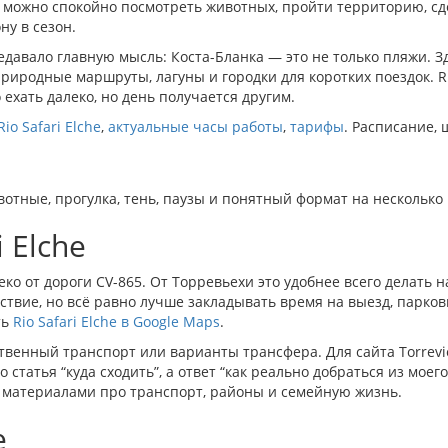
де можно спокойно посмотреть животных, пройти территорию, сд
ну в сезон.
давало главную мысль: Коста-Бланка — это не только пляжи. З
природные маршруты, лагуны и городки для коротких поездок. R
о ехать далеко, но день получается другим.
Rio Safari Elche
,
актуальные часы работы
,
тарифы
. Расписание, 
ивотные, прогулка, тень, паузы и понятный формат на несколько 
 Elche
еко от дороги CV-865. От Торревьехи это удобнее всего делать н
твие, но всё равно лучше закладывать время на выезд, парковк
ть
Rio Safari Elche в Google Maps
.
венный транспорт или варианты трансфера. Для сайта Torrevi
статья “куда сходить”, а ответ “как реально добраться из моего
 с материалами про транспорт, районы и семейную жизнь.
е