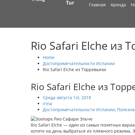
Tur
Главная
Аренда
Н
Rio Safari Elche из
Home
Достопримечательности Испании
Rio Safari Elche из Торревьехи
Rio Safari Elche из Тор
Среда августа 1st, 2018
irina
Достопримечательности Испании
,
Полезна
Rio Safari Elche — один из самых понятных вари
хотите на день выбраться из пляжного режима. Э