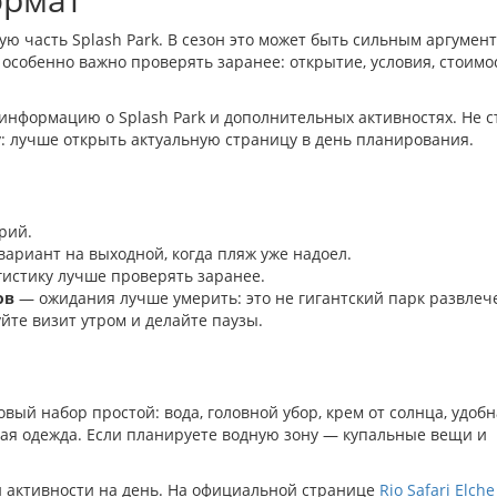
ную часть Splash Park. В сезон это может быть сильным аргумен
ь особенно важно проверять заранее: открытие, условия, стоимо
информацию о Splash Park и дополнительных активностях. Не с
у: лучше открыть актуальную страницу в день планирования.
рий.
ариант на выходной, когда пляж уже надоел.
гистику лучше проверять заранее.
ов
— ожидания лучше умерить: это не гигантский парк развлеч
те визит утром и делайте паузы.
вый набор простой: вода, головной убор, крем от солнца, удоб
гкая одежда. Если планируете водную зону — купальные вещи и
и активности на день. На официальной странице
Rio Safari Elche