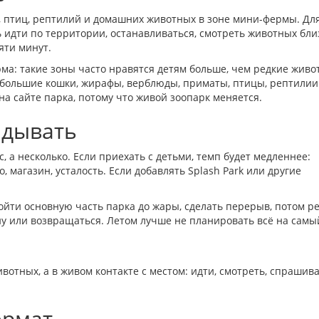
х, птиц, рептилий и домашних животных в зоне мини-фермы. Дл
ь идти по территории, останавливаться, смотреть животных бли
яти минут.
ма: такие зоны часто нравятся детям больше, чем редкие живо
: большие кошки, жирафы, верблюды, приматы, птицы, рептилии
а сайте парка, потому что живой зоопарк меняется.
адывать
, а несколько. Если приехать с детьми, темп будет медленнее:
о, магазин, усталость. Если добавлять Splash Park или другие
ойти основную часть парка до жары, сделать перерыв, потом р
ну или возвращаться. Летом лучше не планировать всё на самы
вотных, а в живом контакте с местом: идти, смотреть, спрашива
ормат