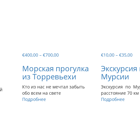
Диапазон
Ди
€
400,00
–
€
700,00
€
10,00
–
€
35,00
цен:
цен
Морская прогулка
Экскурсия
€400,00
€10
–
–
из Торревьехи
Мурсии
€700,00
€35
Кто из нас не мечтал забыть
Экскурсия по Му
ый
обо всем на свете
расстояние 70 км 
Подробнее
Подробнее