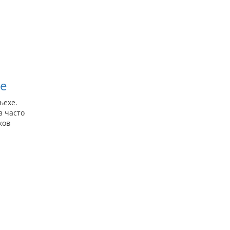
иапазон
ен:
400,00
е
700,00
ьехе.
з часто
ков