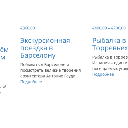
Д
€
360,00
€
400,00
–
€
700,00
ц
Экскурсионная
Рыбалка в
€
–
поездка в
Торревьех
рём
€
Барселону
ым
Рыбалка в Торрев
Испания – один и
Побывать в Барселоне и
посещаемых угол
посмотреть великие творения
Подробнее
архитектора Антонио Гауди
Подробнее
ая!
о