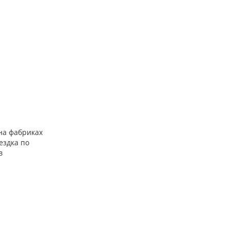
на фабриках
ездка по
в