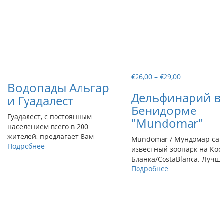
Диапазон
€
26,00
–
€
29,00
Водопады Альгар
цен:
Дельфинарий 
€26,00
и Гуадалест
–
Бенидорме
€29,00
Гуадалест, с постоянным
"Mundomar"
населением всего в 200
жителей, предлагает Вам
Mundomar / Мундомар с
Подробнее
известный зоопарк на Ко
Бланка/CostaBlanca. Луч
Подробнее