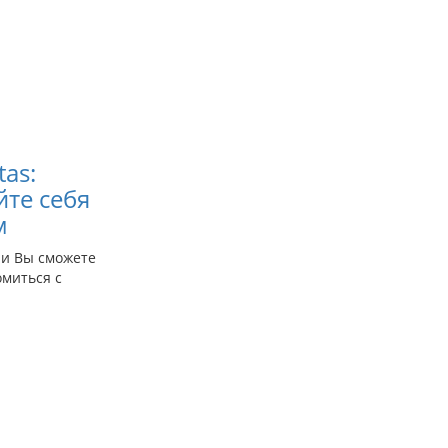
апазон
н:
tas:
0,00
йте себя
80,00
м
ии Вы сможете
омиться с