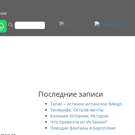
кам
Последние записи
Тапас – истинно испанское блюдо.
Тенерифе. Остров мечты.
Колонии Испании. История.
Что привезти из Испании?
Поющие фонтаны в Барселоне.
 только