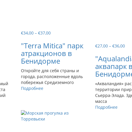
Диапазон
€
34,00
–
€
37,00
цен:
"Terra Mitica" парк
€34,00
Ди
€
27,00
–
€
36,00
–
атракционов в
цен
€37,00
в
"Aqualandi
€27
Бенидорме
–
аквапарк 
€36
Откройте для себя страны и
Бенидорм
города, расположенные вдоль
побережья Средиземного
амый
«Акваландия» ра
Подробнее
ста
территории прир
ший
Сьерра-Элада. Зд
масса
Подробнее