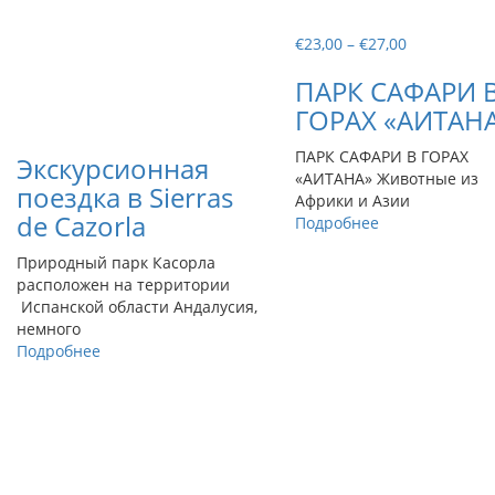
Диапазон
€
23,00
–
€
27,00
цен:
ПАРК САФАРИ 
€23,00
–
ГОРАХ «АИТАН
€27,00
ПАРК САФАРИ В ГОРАХ
Экскурсионная
«АИТАНА» Животные из
поездка в Sierras
Африки и Азии
de Cazorla
Подробнее
Природный парк Касорла
расположен на территории
Испанской области Андалусия,
немного
Подробнее