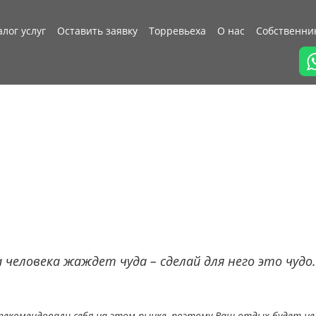
алог услуг
Оставить заявку
Торревьеха
О нас
Собственни
 человека жаждет чуда – сделай для него это чудо.
екомендовали себя на этом рынке, поэтому Ваш отдых будет не