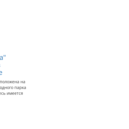
апазон
:
a"
,00
в
,00
е
сположена на
одного парка
есь имеется