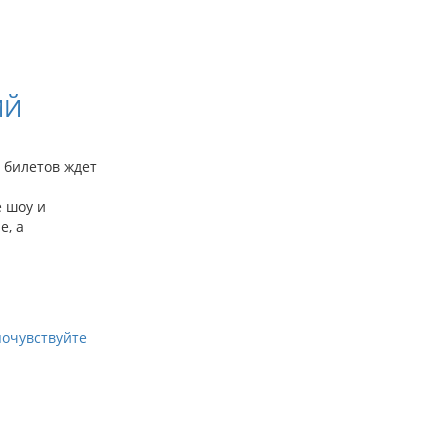
ИЙ
 билетов ждет
 шоу и
е, а