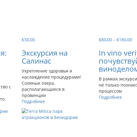
Ди
€
30,00
€
80,00
–
€
180,00
це
я:
Экскурсия на
In vino veri
€8
–
Салинас
почувству
€1
винодело
Укрепление здоровья и
наслаждение процедурами!
В рамках экскурс
Соляные озера,
не только познак
тво с
располагающиеся в
процессом
провинции
Подробнее
то
Подробнее