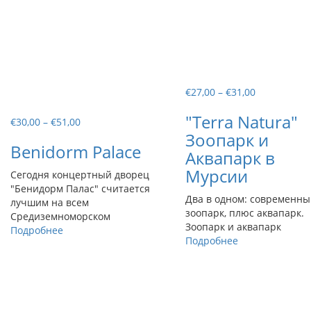
Диапазон
€
27,00
–
€
31,00
цен:
"Terra Natura"
€27,00
Диапазон
€
30,00
–
€
51,00
–
цен:
Зоопарк и
Benidorm Palace
€31,00
€30,00
Аквапарк в
–
Мурсии
Сегодня концертный дворец
€51,00
"Бенидорм Палас" считается
Два в одном: современн
лучшим на всем
зоопарк, плюс аквапарк.
Средиземноморском
Зоопарк и аквапарк
Подробнее
Подробнее