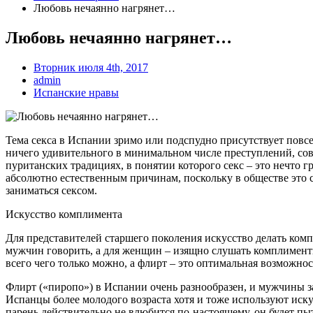
Любовь нечаянно нагрянет…
Любовь нечаянно нагрянет…
Вторник июля 4th, 2017
admin
Испанские нравы
Тема секса в Испании зримо или подспудно присутствует повсе
ничего удивительного в минимальном числе преступлений, сов
пуританских традициях, в понятии которого секс – это нечто 
абсолютно естественным причинам, поскольку в обществе это
заниматься сексом.
Искусство комплимента
Для представителей старшего поколения искусство делать ком
мужчин говорить, а для женщин – изящно слушать комплименты
всего чего только можно, а флирт – это оптимальная возможнос
Флирт («пиропо») в Испании очень разнообразен, и мужчины з
Испанцы более молодого возраста хотя и тоже используют иск
парень действительно не влюбится по-настоящему, он будет пы