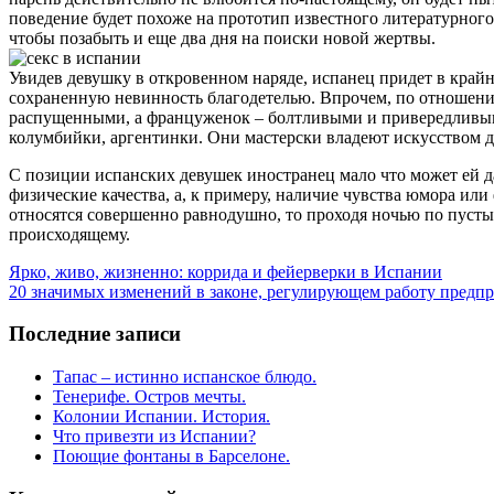
поведение будет похоже на прототип известного литературного 
чтобы позабыть и еще два дня на поиски новой жертвы.
Увидев девушку в откровенном наряде, испанец придет в крайн
сохраненную невинность благодетелью. Впрочем, по отношению
распущенными, а француженок – болтливыми и привередливы
колумбийки, аргентинки. Они мастерски владеют искусством д
С позиции испанских девушек иностранец мало что может ей да
физические качества, а, к примеру, наличие чувства юмора и
относятся совершенно равнодушно, то проходя ночью по пустын
происходящему.
Ярко, живо, жизненно: коррида и фейерверки в Испании
20 значимых изменений в законе, регулирующем работу предп
Последние записи
Тапас – истинно испанское блюдо.
Тенерифе. Остров мечты.
Колонии Испании. История.
Что привезти из Испании?
Поющие фонтаны в Барселоне.