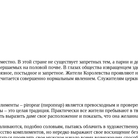
местно. В этой стране не существует запретных тем, а парни и д
ершаемых на половой почве. В глазах общества извращенцем зде
грязное, постыдное и запретное. Жители Королевства проявляют 
 считается совершенно нормальным явлением. Служителям церкв
плименты – piropear (пиропеар) является превосходным и прове
 – это целая традиция. Практически все жители пребывают в тв
ть выразить даме свое расположение и показать, что она желанна
аливаются, подобно соловьям, пытаясь облачить в художествен
усство комплиментов, но нередко выражают свое восхищение бе
таться проявлять свое мужское начало всеми возможными способа