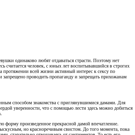
евушки одинаково любят отдаваться страсти. Поэтому нет
сь считается человек, с юных лет воспитывавшийся в строгих
на протяжении всей жизни активный интерес к сексу по
и запрещено проводить пропаганду и запрещать прихожанам
ренным способом знакомства с приглянувшимися дамами. Для
ердой уверенности, что с помощью лести здесь можно добиться
.
ную форму произведенное прекрасной дамой впечатление.
зыскусным, но красноречивым свистом. До того момента, пока
ми, старательно отмахиваясь от сантиментов. То есть его