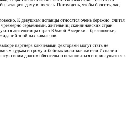
бы затащить даму в постель. Потом день, чтобы бросить, час,
ловесно. К девушкам испанцы относятся очень бережно, считая
 чрезмерно серьезными, жительниц скандинавских стран –
зуются жительницы стран Южной Америки – бразильянки,
ожиданий знойных кавалеров.
и выборе партнера ключевыми факторами могут стать не
бильным гудкам и грому отбойных молотков жители Испании
очтут своим долгом обязательно остановиться и прислушаться к