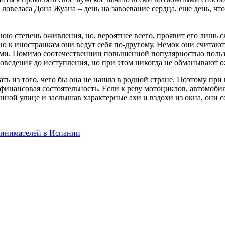
ловеласа Дона Жуана – день на завоевание сердца, еще день, что
юю степень оживления, но, вероятнее всего, проявит его лишь с
 к иностранкам они ведут себя по-другому. Немок они считают
ми. Помимо соотечественниц повышенной популярностью поль
оведения до исступления, но при этом никогда не обманывают 
ть из того, чего бы она не нашла в родной стране. Поэтому пр
ли финансовая состоятельность. Если к реву мотоциклов, автомо
ной улице и заслышав характерные ахи и вздохи из окна, они с
ринимателей в Испании