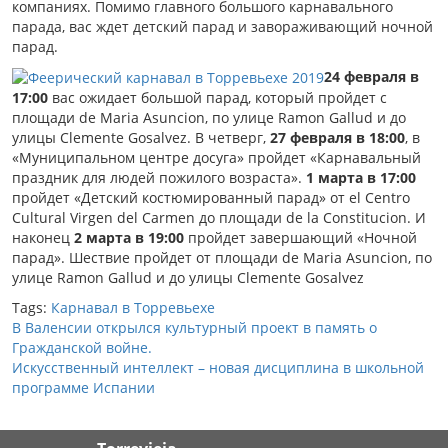
компаниях. Помимо главного большого карнавального
парада, вас ждет детский парад и завораживающий ночной
парад.
24 февраля в
17:00
вас ожидает большой парад, который пройдет с
площади de Mаria Asunciоn, по улице Ramon Gallud и до
улицы Clemente Gosаlvez. В четверг,
27 февраля в 18:00
, в
«Муниципальном центре досуга» пройдет «Карнавальный
праздник для людей пожилого возраста».
1 марта в 17:00
пройдет «Детский костюмированный парад» от el Centro
Cultural Virgen del Cаrmen до площади de la Constituciоn. И
наконец
2 марта в 19:00
пройдет завершающий «Ночной
парад». Шествие пройдет от площади de Mаria Asunciоn, по
улице Ramоn Gallud и до улицы Clemente Gosаlvez
Tags:
Карнавал в Торревьехе
В Валенсии открылся культурный проект в память о
Гражданской войне.
Искусственный интеллект – новая дисциплина в школьной
программе Испании