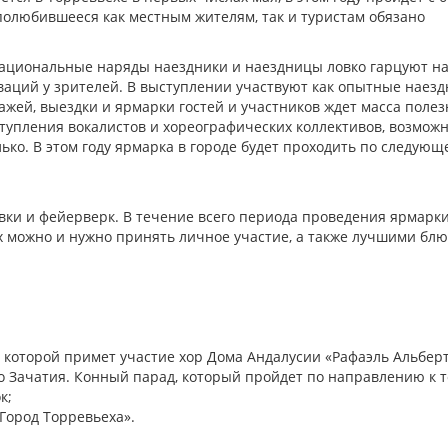
полюбившееся как местным жителям, так и туристам обязано
национальные наряды наездники и наездницы ловко гарцуют н
аций у зрителей. В выступлении участвуют как опытные наезд
ажей, выездки и ярмарки гостей и участников ждет масса полез
тупления вокалистов и хореографических коллективов, возмож
ько. В этом году ярмарка в городе будет проходить по следующ
вки и фейерверк. В течение всего периода проведения ярмарк
рых можно и нужно принять личное участие, а также лучшими бл
и которой примет участие хор Дома Андалусии «Рафаэль Альберт
о Зачатия. Конный парад, который пройдет по направлению к т
к;
Город Торревьеха».