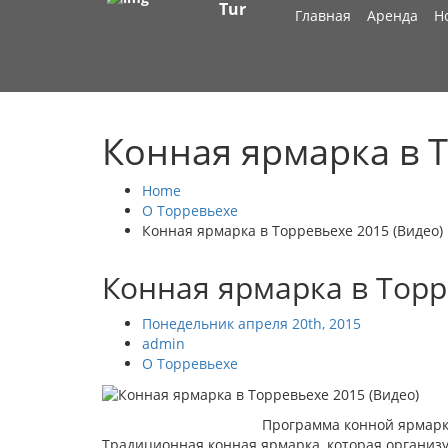
Tur
Главная
Аренда
Н
Конная ярмарка в Т
Home
О Торревьехе
Конная ярмарка в Торревьехе 2015 (Видео)
Конная ярмарка в Торр
Понедельник апреля 20th, 2015
admin
О Торревьехе
Программа конной ярмарк
Традиционная конная ярмарка, которая организуе