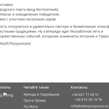
ыставки;
родского порта (вход бесплатный);
illanas и определение победителя;
ки с участием нескольких хоров.
ость погрузиться в удивительно светлую и безмятежную атмос
естными традициями. Ну а впереди ждет беззаботное лето и
 торжественных событий, которыми знамениты Испания и Торре
Nq957fo{/youtube}
оплаты
Читайте также
Контакты
Аренда в Торревьехе
+34 651 77 60 51
+34 615 28 14 76
Пунта Прима
info@velaspurpuras.es
Ла Мата