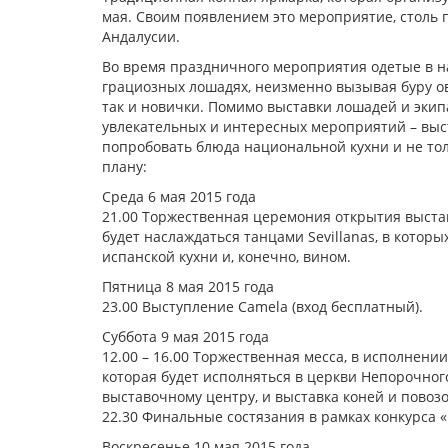
мая. Своим появлением это мероприятие, столь 
Андалусии.
Во время праздничного мероприятия одетые в 
грациозных лошадях, неизменно вызывая буру ов
так и новички. Помимо выставки лошадей и экип
увлекательных и интересных мероприятий – выс
попробовать блюда национальной кухни и не тол
плану:
Среда 6 мая 2015 года
21.00 Торжественная церемония открытия выста
будет наслаждаться танцами Sevillanas, в кото
испанской кухни и, конечно, вином.
Пятница 8 мая 2015 года
23.00 Выступление Camela (вход бесплатный).
Суббота 9 мая 2015 года
12.00 – 16.00 Торжественная месса, в исполнени
которая будет исполняться в церкви Непорочног
выставочному центру, и выставка коней и повозо
22.30 Финальные состязания в рамках конкурса «
Воскресенье 10 мая 2015 года