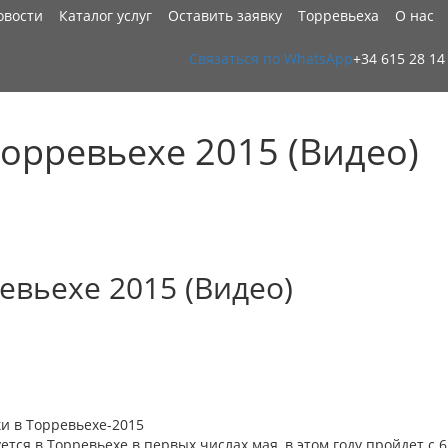
овости
Каталог услуг
Оставить заявку
Торревьеха
О нас
Связаться по WhatsApp
+34 615 28 14
орревьехе 2015 (Видео)
евьехе 2015 (Видео)
и в Торревьехе-2015
тся в Торревьехе в первых числах мая, в этом году пройдет с 6