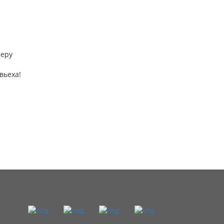
феру
вьеха!