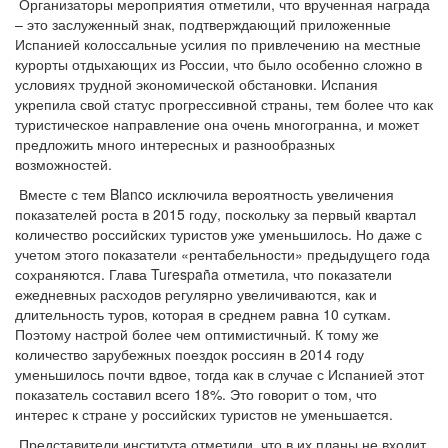
Организаторы мероприятия отметили, что врученная награда
– это заслуженный знак, подтверждающий приложенные
Испанией колоссальные усилия по привлечению на местные
курорты отдыхающих из России, что было особенно сложно в
условиях трудной экономической обстановки. Испания
укрепила свой статус прогрессивной страны, тем более что как
туристическое направление она очень многогранна, и может
предложить много интересных и разнообразных
возможностей.
Вместе с тем Blanco исключила вероятность увеличения
показателей роста в 2015 году, поскольку за первый квартал
количество российских туристов уже уменьшилось. Но даже с
учетом этого показатели «рентабельности» предыдущего года
сохраняются. Глава Turespaña отметила, что показатели
ежедневных расходов регулярно увеличиваются, как и
длительность туров, которая в среднем равна 10 суткам.
Поэтому настрой более чем оптимистичный. К тому же
количество зарубежных поездок россиян в 2014 году
уменьшилось почти вдвое, тогда как в случае с Испанией этот
показатель составил всего 18%. Это говорит о том, что
интерес к стране у российских туристов не уменьшается.
Представители института отметили, что в их планы не входит