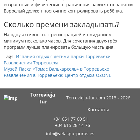
возрастные и физические ограничения зависят от занятия.
Взрослый должен постоянно контролировать ребёнка.
Сколько времени закладывать?
На одну активность с регистрацией и ожиданием —
минимум несколько часов. Для сочетания двух-трёх
программ лучше планировать большую часть дня.
Tags:
Испания
отдых с детьми
парки Торревьехи
Развлечения
Торревьеха
Музей Пасхи «Томас Валькарсель» в Торревьехе
Развлечения в Торревьехе: Центр отдыха OZONE
Torrevieja
Torrevieja-tur.com 2013 - 2026
Tur
Контакты
+34 651 77 60 51
+34 615 28 14 76
info@velaspurpuras.es