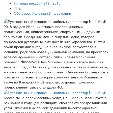
Пятница декабря 21st, 2018
irina
Обо всем
,
Полезная Информация
2018 год для Испании ознаменовался многими
политическими, общественными, спортивными и другими
событиями. Среди них можно выделить одно, которое
понравится русскоязычному населению королевства. В этом
почти прошедшем году, на пиренейском полуострове в
Испании, родилась новая уникальная компания, на просторах
телекоммуникации и сотовой связи, новый мобильный
оператор NashМovil (Наш Мобиль). Начало своего пути она
начала с предостaвления услуг мобильной связи и интернета,
но пока только на просторах страны. Она имеет большую сеть
покрытия по всей территории континентальной Испании, а
также на Канарских и Бaлеарских островах. Компания
предоставляет связь стандарта 4G.
Кроме выше перечисленных услуг, Наш Мобиль планирует, в
ближайшем будущем расширить свой спектр предоставления
услуг, включив в их список: домашний высокоскоростной
интернет; телевидение, с трансляцией вещания на разных