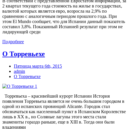
В соответствии с представленной Евростатом информации, за
2 квартал текущего года стоимость на жилье в государствах,
валютой которых является евро, возросла на 2,9% по
сравнению с аналогичным периодом прошлого года. При
этом El Mundo сообщает, что для Испании данный показатель
составил 3,8%. Показанный Испанией результат при этом не
лидирующей среди
Подробнее
О Торревьехе
Пятница марта 6th, 2015
admin
О Торревьехе
Торревьеха – красивейший курорт Испании История
появления Торревьеха является не очень большим городком в
одной из испанских провинций Alicante. Городок стал
обозначаться как населенный пункт в Испанском Королевстве
лишь в XX в., но Соляные лагуны этого места стали
знамениты гораздо раньше, еще в XIII в. Тогда они были
владениями