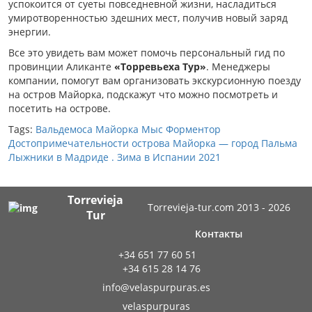
успокоится от суеты повседневной жизни, насладиться
умиротворенностью здешних мест, получив новый заряд
энергии.
Все это увидеть вам может помочь персональный гид по
провинции Аликанте
«Торревьеха Тур»
. Менеджеры
компании, помогут вам организовать экскурсионную поезду
на остров Майорка, подскажут что можно посмотреть и
посетить на острове.
Tags:
Вальдемоса
Майорка
Мыс Форментор
Достопримечательности острова Майорка — город Пальма
Лыжники в Мадриде . Зима в Испании 2021
Torrevieja
Torrevieja-tur.com 2013 - 2026
Tur
Контакты
+34 651 77 60 51
+34 615 28 14 76
info@velaspurpuras.es
velaspurpuras