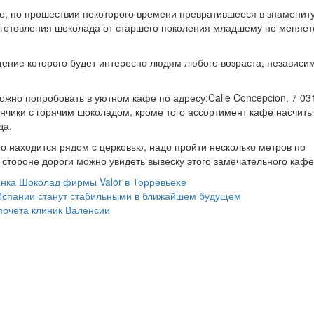
е, по прошествии некоторого времени превратившееся в знаменит
иготовления шоколада от старшего поколения младшему не меняет
ение которого будет интересно людям любого возраста, независим
жно попробовать в уютном кафе по адресу:Calle Concepcion, 7 03
нчики с горячим шоколадом, кроме того ассортимент кафе насчиты
да.
то находится рядом с церковью, надо пройти несколько метров по
стороне дороги можно увидеть вывеску этого замечательного кафе
анка
Шоколад фирмы Valor в Торревьехе
Испании станут стабильными в ближайшем будущем
почета клиник Валенсии