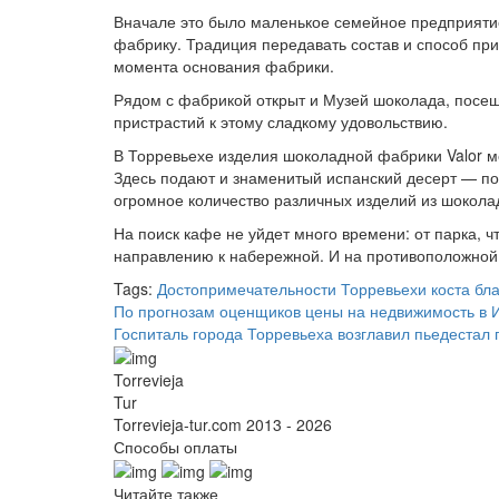
Вначале это было маленькое семейное предприяти
фабрику. Традиция передавать состав и способ пр
момента основания фабрики.
Рядом с фабрикой открыт и Музей шоколада, посещ
пристрастий к этому сладкому удовольствию.
В Торревьехе изделия шоколадной фабрики Valor мо
Здесь подают и знаменитый испанский десерт — по
огромное количество различных изделий из шокола
На поиск кафе не уйдет много времени: от парка, ч
направлению к набережной. И на противоположной 
Tags:
Достопримечательности Торревьехи
коста бл
По прогнозам оценщиков цены на недвижимость в 
Госпиталь города Торревьеха возглавил пьедестал 
Torrevieja
Tur
Torrevieja-tur.com 2013 - 2026
Способы оплаты
Читайте также