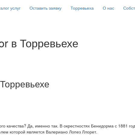
алог услуг
Оставить заявку
Торревьеха
О нас
Собс
r в Торревьехе
 Торревьехе
о качества? Да, именно так. В окрестностях Бенидорма с 1881 го
лем которой является Валериано Лопез Ллорет.