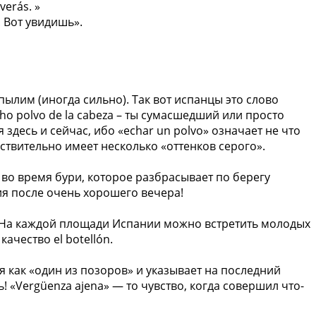
verás. »
. Вот увидишь».
ылим (иногда сильно). Так вот испанцы это слово
ho polvo de la cabeza – ты сумасшедший или просто
 здесь и сейчас, ибо «echar un polvo» означает не что
ействительно имеет несколько «оттенков серого».
 во время бури, которое разбрасывает по берегу
ия после очень хорошего вечера!
». На каждой площади Испании можно встретить молодых
ачество el botellón.
ся как «один из позоров» и указывает на последний
! «Vergüenza ajena» — то чувство, когда совершил что-