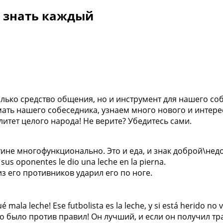
н знать каждый
только средство общения, но и инструмент для нашего со
ать нашего собеседника, узнаем много нового и интерес
итет целого народа! Не верите? Убедитесь сами.
тине многофункционально. Это и еда, и знак доброй\нед
 sus oponentes le dio una leche en la pierna.
з его противников ударил его по ноге.
la leche! Ese futbolista es la leche, y si está herido no va
то было против правил! Он лучший, и если он получил тр