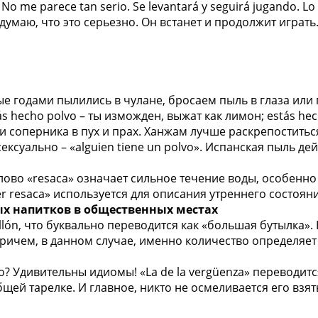
. No me parece tan serio. Se levantará y seguirá jugando. Lo 
 думаю, что это серьезно. Он встанет и продолжит играть
 годами пылились в чулане, бросаем пыль в глаза или п
 hecho polvo – ты изможден, выжат как лимон; estás hec
сти соперника в пух и прах. Ханжам лучше раскрепоститься
сексуально – «alguien tiene un polvo». Испанская пыль д
ово «resaca» означает сильное течение воды, особенно
er resaca» используется для описания утреннего состоян
ных напитков в общественных местах
llón, что буквально переводится как «большая бутылка
ичем, в данном случае, именно количество определяет к
го? Удивительны идиомы! «La de la vergüenza» переводит
щей тарелке. И главное, никто не осмеливается его взять