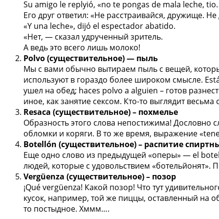
Su amigo le replyió, «no te pongas de mala leche, tio
Его друг ответил: «Не расстраивайся, дружище. Не
«Y una leche», dijó el espectador abatido.
«Нет, — сказал удрученный зритель.
А ведь это всего лишь молоко!
Polvo (существительное) — пыль
Мы с вами обычно вытираем пыль с вещей, которые
используют в гораздо более широком смысле. Еstás
ушел на обед; haces polvo a alguien – готов разне
иное, как занятие сексом. Кто-то выглядит весьма 
Resaca (существительное) – похмелье
Образность этого слова непостижима! Дословно сл
обломки и коряги. В то же время, выражение «ten
Botellón (существительное) – распитие спирт
Еще одно слово из предыдущей «оперы» — el bote
людей, которые с удовольствием «ботельйонят». Пр
Vergüenza (существительное) – позор
¡Qué vergüenza! Какой позор! Что тут удивительно
кусок, например, той же пиццы, оставленный на об
то постыдное. Хммм….