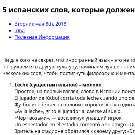
5 испанских слов, которые долже
Вторник мая 8th, 2018
irina
Полезная Информация
Ни для кого не секрет, что иностранный язык – это не 
погружаемся в другую культуру, начинаем лучше поним
нескольких слов, чтобы постигнуть философию и ментал
Leche (существительное) – молоко
Простое, на первый взгляд, слово в Испании поис
El jugador de fútbol corría toda leche cuando uno de
Футболист бежал на полной скорости, когда один и
«Ay la leche», gritó el jugador al caerse al suelo.
«Черт возьми», — воскликнул упавший игрок.
Un espectador en el estadio comentó a su amigo «Qué ma
Зритель на стадионе обратился к своему другу: «Э