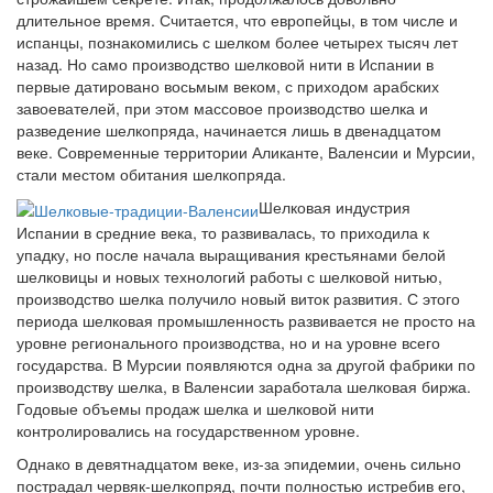
длительное время. Считается, что европейцы, в том числе и
испанцы, познакомились с шелком более четырех тысяч лет
назад. Но само производство шелковой нити в Испании в
первые датировано восьмым веком, с приходом арабских
завоевателей, при этом массовое производство шелка и
разведение шелкопряда, начинается лишь в двенадцатом
веке. Современные территории Аликанте, Валенсии и Мурсии,
стали местом обитания шелкопряда.
Шелковая индустрия
Испании в средние века, то развивалась, то приходила к
упадку, но после начала выращивания крестьянами белой
шелковицы и новых технологий работы с шелковой нитью,
производство шелка получило новый виток развития. С этого
периода шелковая промышленность развивается не просто на
уровне регионального производства, но и на уровне всего
государства. В Мурсии появляются одна за другой фабрики по
производству шелка, в Валенсии заработала шелковая биржа.
Годовые объемы продаж шелка и шелковой нити
контролировались на государственном уровне.
Однако в девятнадцатом веке, из-за эпидемии, очень сильно
пострадал червяк-шелкопряд, почти полностью истребив его,