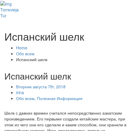
Toggl
Torrevieja
naviga
Tur
Испанский шелк
Home
Обо всем
Испанский шелк
Испанский шелк
Вторник августа 7th, 2018
irina
Обо всем
,
Полезная Информация
Шелк с давних времен считался непосредственно азиатским
произведением. Его первыми создали китайские мастера, при
этом из чего они его сделали и каким способом, они хранили в
строжайшем секрете. Итак, продолжалось довольно