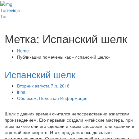
Toggl
Torrevieja
naviga
Tur
Метка: Испанский шелк
Home
Публикации помечены как «Испанский шелк»
Испанский шелк
Вторник августа 7th, 2018
irina
Обо всем
,
Полезная Информация
Шелк с давних времен считался непосредственно азиатским
произведением. Его первыми создали китайские мастера, при
этом из чего они его сделали и каким способом, они хранили в
строжайшем секрете. Итак, продолжалось довольно
длительное время. Считается, что европейцы, в том числе и