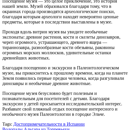
Посещение музея — это целое приключение, это история
нашей земли. Музей образовался благодаря тому, что в
окраинах города производятся археологические поиски,
благодаря которым археологи находят невероятно ценные
предметы, которые в последствии выставлены в музее.
Проходя вдоль витрин музея вы увидите необычные
экспонаты: древние растения, кости и скелеты динозавров,
череп огромного, устрашающего, древнего ящера —
тираннозавра, разнообразные кости обезьяны, раковины
огромных морских моллюсков, удивительные останки
древнейших животных.
Благодаря посещению и экскурсии в Палеонтологическом
музее, вы прикоснетесь к прошлому времени, когда на планете
Земля появились первые предки человека, когда разгуливали
динозавры и необычные древние животные.
Посещение музея безусловно будет полезным и
познавательным для посетителей с детьми. Благодаря
экскурсии у детей просыпается исследовательский интерес.
Разбавьте свой пляжный отдых посещение интересного и
необычного музея Палеонтологии в городке Эльче.
Tags:
Достопримечательности в Испании
Водопады Альгара из Торревьехи